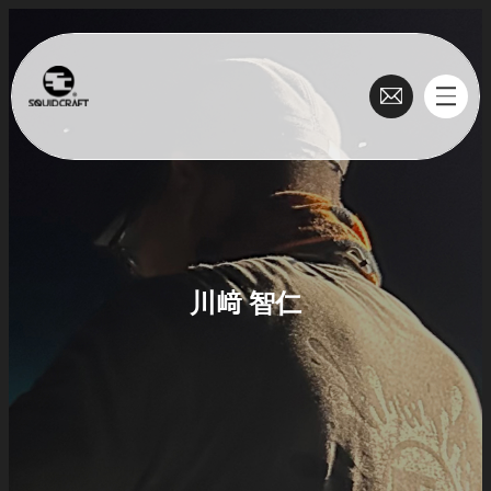
川﨑 智仁