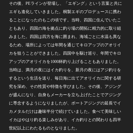
その後、PEラインが登場し、「エギング」という言葉と共に
エギも進化していきました。桐製エギのプロデュースに携わ
ることになったのもこの頃です。当時、四国に住んでいたこ
ともあり、四国の海を拠点に釣り場の開拓に精力的に取り組
みました。四国は四方を海に囲まれ、海域ごとに水温も異な
るため、場所によっては年間を通じてキロアップのアオリイ
カを狙うことができました。四国中を駆け巡り、年間でキロ
アップのアオリイカを1000杯釣り上げることもありました。
当時は、満月の夜にはイカ釣りを、新月の夜にはアジ釣りを
するという生活を送り、毎日海に出てアオリイカに関する研
究を深め、その性質や特徴を学びました。その後、アジング
が盛んになり、自身もメーカーを立ち上げたことでアジング
に専念するようになりましたが、ボートアジングの延長でイ
カメタルだけは趣味半分で続けていました。食べて美味しい
イカはやはり釣る楽しみがあり、イカ釣りとの関わりも四半
世紀以上にわたるものとなりました。