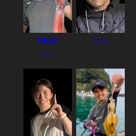
近藤 辰巳
ベック
(たつ)