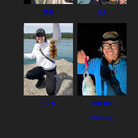
悠希
さき
ＹＵＮ
川﨑 智仁
(かわちゃん)