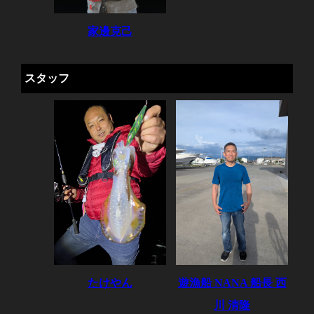
家邊克己
スタッフ
たけやん
遊漁船 NANA 船長 西
川 清隆