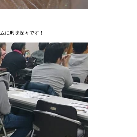
ムに
興味深々
です！