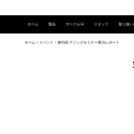
ホーム
製品
サークル34
スタッフ
取り扱い
ホーム
>
イベント
>
第95回 アジングセミナー香川レポート