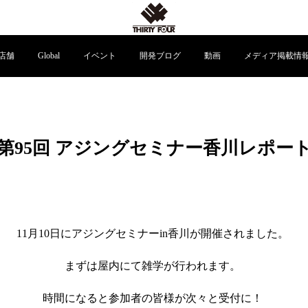
店舗
Global
イベント
開発ブログ
動画
メディア掲載情
第95回 アジングセミナー香川レポー
11
月
10
日に
アジングセミナー
i
n
香川
が開催されました。
まずは屋内にて雑学が行われます。
時間になると参加者の皆様が
次々と受付に！