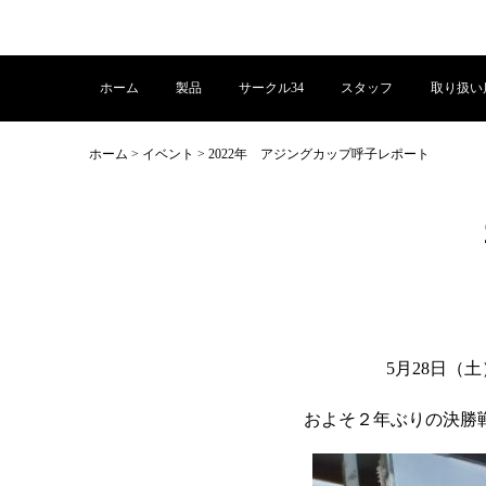
ホーム
製品
サークル34
スタッフ
取り扱い
ホーム
>
イベント
>
2022年 アジングカップ呼子レポート
5月28日
およそ２年ぶりの決勝