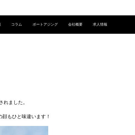
報
コラム
ボートアジング
会社概要
求人情報
ト
されました。
の顔もひと味違います！