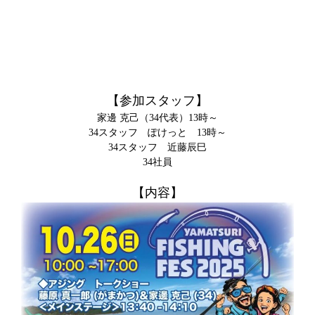
【参加スタッフ】
家邊 克己（34代表）13時～
34スタッフ ぽけっと 13時～
34スタッフ 近藤辰巳
34社員
【内容】