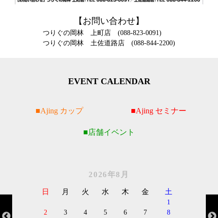
【お問い合わせ】
つりぐの岡林 上町店 (088-823-0091)
つりぐの岡林 土佐道路店 (088-844-2200)
EVENT CALENDAR
Ajing カップ
Ajing セミナー
店舗イベント
2026年8月
日
月
火
水
木
金
土
1
2
3
4
5
6
7
8