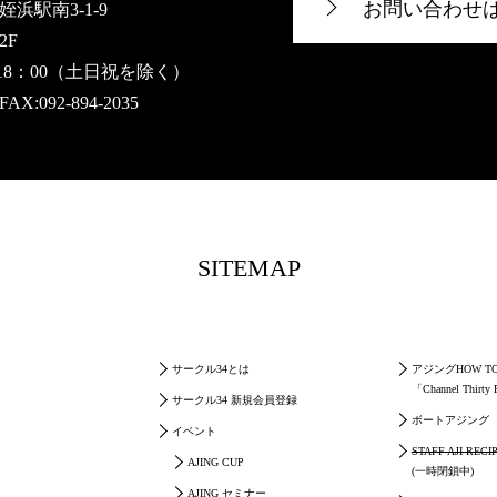
お問い合わせ
浜駅南3-1-9
2F
～18：00（土日祝を除く）
FAX:092-894-2035
SITEMAP
サークル34とは
アジングHOW T
「Channel Thirty
サークル34 新規会員登録
ボートアジング
イベント
STAFF AJI REC
AJING CUP
(一時閉鎖中)
AJING セミナー