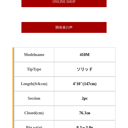
ONLINE SHOP
開発者の声
Modelname
410M
TipType
ソリッド
Length(ft&cm)
4’10″(147cm)
Section
2pc
Closed(cm)
76.3㎝
Rig wt(g)
0.3～3.0g