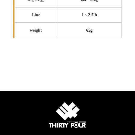
Line
1～2.5lb
weight
65g