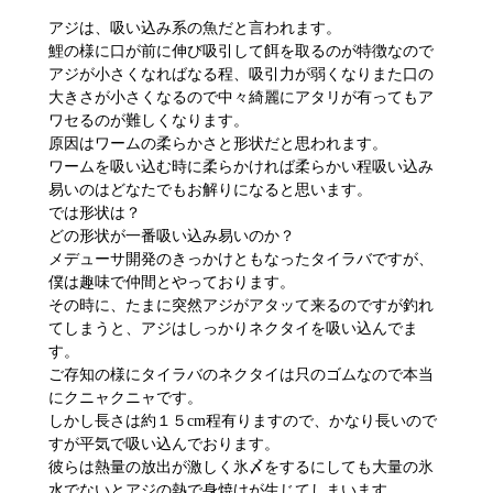
アジは、吸い込み系の魚だと言われます。
鯉の様に口が前に伸び吸引して餌を取るのが特徴なので
アジが小さくなればなる程、吸引力が弱くなりまた口の
大きさが小さくなるので中々綺麗にアタリが有ってもア
ワセるのが難しくなります。
原因はワームの柔らかさと形状だと思われます。
ワームを吸い込む時に柔らかければ柔らかい程吸い込み
易いのはどなたでもお解りになると思います。
では形状は？
どの形状が一番吸い込み易いのか？
メデューサ開発のきっかけともなったタイラバですが、
僕は趣味で仲間とやっております。
その時に、たまに突然アジがアタッて来るのですが釣れ
てしまうと、アジはしっかりネクタイを吸い込んでま
す。
ご存知の様にタイラバのネクタイは只のゴムなので本当
にクニャクニャです。
しかし長さは約１５cm程有りますので、かなり長いので
すが平気で吸い込んでおります。
彼らは熱量の放出が激しく氷〆をするにしても大量の氷
水でないとアジの熱で身焼けが生じてしまいます。