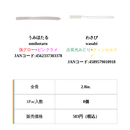
わさび
うみほたる
wasabi
umihotaru
点発光みどり
+
ティンセルラ
強グロー
+
ピンクラメ
メ
JANコード:4562337303378
JANコード:4589579010918
全長
2.8in.
1Pac入数
8個
販売価格
583円（税込）